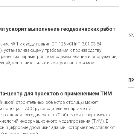
ил ускорит выполнение геодезических работ
Уг
ение № 1 к своду правил СП 126 «СНиП 3.01.03-84
6), устанавливающему требования к производству
етрических параметров возводимых зданий и сооружений,
кций, исполнительных и контрольных съемок.
П
ta-центр для проектов с применением ТИМ
ойников" строительных объектов столицы может
ом сообщил ТАСС руководитель департамента
его словам, сегодня около 70 объектов департамента
ехнологий информационного моделирования (ТИМ). В
ись "цифровые двойники" зданий, которые представляют
ей и коммуникаций.