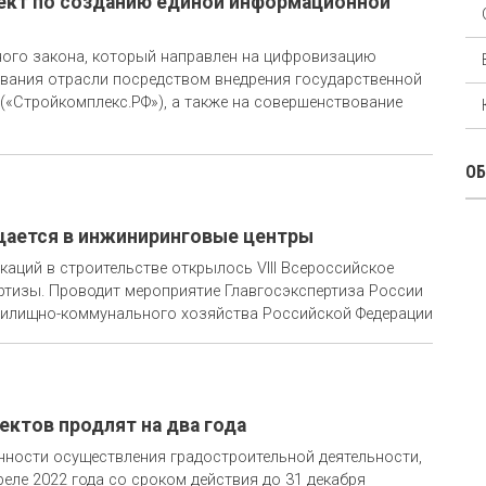
ект по созданию единой информационной
ного закона, который направлен на цифровизацию
ования отрасли посредством внедрения государственной
«Стройкомплекс.РФ»), а также на совершенствование
О
щается в инжиниринговые центры
аций в строительстве открылось VIII Всероссийское
ртизы. Проводит мероприятие Главгосэкспертиза России
жилищно-коммунального хозяйства Российской Федерации
ктов продлят на два года
нности осуществления градостроительной деятельности,
еле 2022 года со сроком действия до 31 декабря