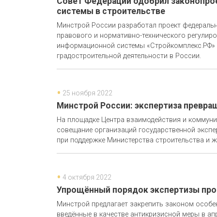
Совет Федерации одобрил законопро
системы в строительстве
Минстрой России разработал проект федераль
правового и нормативно-технического регулир
информационной системы «Стройкомплекс.РФ» (
градостроительной деятельности в России.
25 ноября 2022
Минстрой России: экспертиза превра
На площадке Центра взаимодействия и коммуник
совещание организаций государственной экспе
при поддержке Министерства строительства и 
4 октября 2022
Упрощённый порядок экспертизы прое
Минстрой предлагает закрепить законом особе
введённые в качестве антикризисной меры в апр