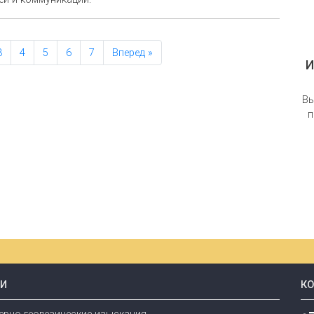
3
4
5
6
7
Вперед »
И
Вы
п
ГИ
К