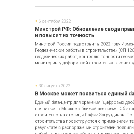
6 сентября 2022
Минстрой РФ: Обновление свода прав
и повысит их точность
Минстрой России подготовит в 2022 году Измен
Геодезические работы в строительстве» (СП 12
геодезических работ, контролю точности геом
мониторингу деформаций строительных констру
30 августа 2022
В Москве может появиться единый da
Единый data-центр для хранения "цифровых дв
появиться в Москве в ближайшее время. Об эт
строительства столицы Рафик Загрутдинов. По 
строительства проектируются с применением т
результате в распоряжении строителей появил
собой точную копию объектов, инженерных сет